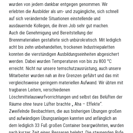
wurden von jedem dankbar entgegen genommen. Wir
erlebten die Ausbilder als um- und zugängliche, sich schnell
auf sich verändernde Situationen einstellende und
ausdauernde Kollegen, die ihren Job sehr gut machen.
Auch die Genehmigung und Bereitstellung der
Brennmaterialien gestaltete sich unbürokratisch. Mit lediglich
acht bis zehn unbehandelten, trockenen Industriepaletten
konnten die vierstündigen Ausbildungseinheiten abgesichert
werden. Dabei wurden Temperaturen von bis zu 800 °C
erreicht. Nicht nur unsere temschutzausrüstung, auch unsere
Mitarbeiter wurden nah an ihre Grenzen geführt und das mit
vergleichsweise geringem materiellen Aufwand. Wir übten mit
tragbaren Leitern, verschiedenen
Löschmittelauswurfvorrichtungen und selbst das Belüften der
Räume ohne teure Lüfter brachte „ Aha – Effekte“.
Zweifelnde Beobachtern, die aus bisherigen Übungen großen
und aufwändigen Übungsanlagen kannten und anfänglich an
dem lediglich 33 Fuß großen Container beargwöhnten, wurden
nach kurzer Zeit eines Besseren belehrt. Die staunenden Rufe